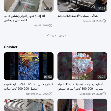
00:31
00:32
مُكثّف حبيبات الأغشية البلاستيكية
آلة إعادة تدوير البولي إيثيلين عالي
الكثافة على مرحلتين
August 03, 2020
July 31, 2020
عرض المزيد
Crusher
01:03
00:22
أغطية زجاجات بلاستيكية LDPE لمياه
كسارة حبال HDPE PE بلاستيكية شديدة
الشرب - 200-300 كجم / ساعة لسحق
التحمل 200-500 كجم/ساعة
النفايات البلاستيكية على نطاق صغير
November 18, 2025
December 19, 2025