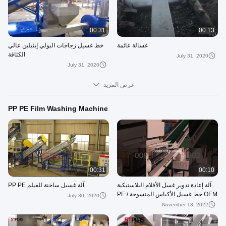
00:31
00:13
غسالة عائمة
خط غسيل زجاجات البولي إيثيلين عالي
الكثافة
July 31, 2020
July 31, 2020
عرض المزيد
PP PE Film Washing Machine
00:31
00:10
آلة إعادة تدوير غسل الأفلام البلاستيكية
آلة غسيل ساخنة للفيلم PP PE
OEM خط غسيل الأكياس المنسوجة PE /
July 30, 2020
PP
November 18, 2022