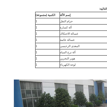
تالية:
إسم الألة
الكمية (مجموعة)
حزام النقل
1
آلة كسارة
1
غسالة الاحتكاك
1
غسالة عائمة
1
المغذى الرءيسى
1
آلة نزح المياه
1
هوبر التخزين
1
لوحة الكهرباء
1