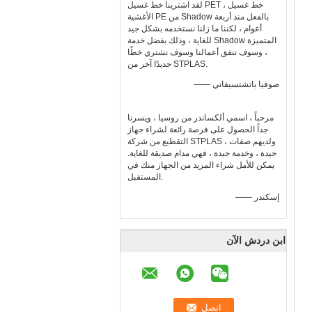
لقد اشترينا خط غسيل PET ، خط غسيل
الأغشية PE من Shadow بالفعل منذ أربعة
أعوام ، لكننا ما زلنا نستخدمه بشكل جيد
للغاية ، وذلك بفضل خدمة Shadow المتميزة
، وسوف ننفق أعمالنا وسوف نشتري خطًا
جديدًا آخر من STPLAS.
—— صوفيا باتشتسيفاني
مرحباً ، اسمي ألكساندر من روسيا ، ويسرنا
جداً الحصول على فرصة رائعة لشراء جهاز
التقطيع من شركة STPLAS ، ولديهم صفات
جيدة ، وخدمة جيدة ، فهي مدام صديقة للغاية.
يمكن للأمل شراء المزيد من الجهاز منك في
المستقبل.
—— إسكندر
ابن دردش الآن