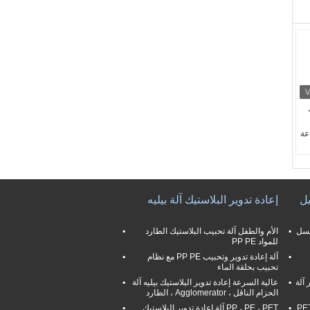
يل
إعادة تدوير البلاستيك آلة بيليه
غسل
الأم والطفل آلة تحبيب البلاستيك الطارد
للمواد PP PE
آلة إعادة تدوير وتحبيب PP PE مع نظام
تحبيب بحلقة الماء
دوير آلة
عالية السرعة إعادة تدوير البلاستيك بيليه آلة
الحزام الناقل ، Agglomerator ، الطارد
سب الطلب 3000 كجم / ساعة PET
PP ، PE ، PET آلة إعادة تدوير البلاستيك