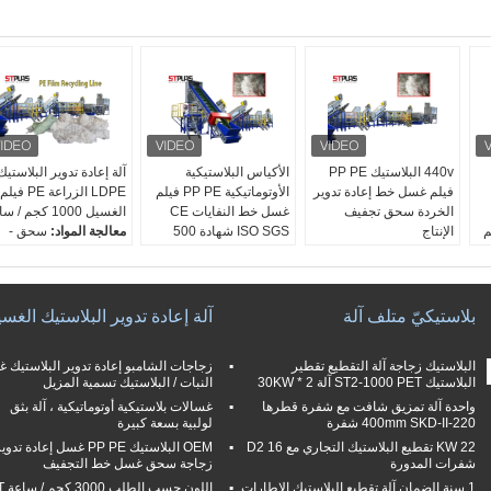
440v البلاستيك PP PE
الأكياس البلاستيكية
آلة إعادة تدوير البلاستيك
فيلم غسل خط إعادة تدوير
الأوتوماتيكية PP PE فيلم
LDPE الزراعة PE فيلم
الخردة سحق تجفيف
غسل خط النفايات CE
الغسيل 1000 كجم / ساعة
الإنتاج
ISO SGS شهادة 500
معالجة المواد:
سحق -
طلب:
pp pe hdpe ldpe
كجم / ساعة
غسل - تجفيف
الغسيل
طلب:
خط غسيل فيلم
إصدار الشهادات:
CE
الجهد االكهربى:
220
النفايات PP PE
الجهد االكهربى:
حسب
فولت / 380 فولت / 440
الصف التلقائي:
تلقائي
الزبون
بلاستيكيّ متلف آلة
آلة إعادة تدوير البلاستيك الغس
فولت (قابل للتخصيص)
إصدار الشهادات:
CE ISO
الصف التلقائي:
شبه آلي
 PP
الصف التلقائي:
تلقائي
SGS
البلاستيك زجاجة آلة التقطيع تقطير
زجاجات الشامبو إعادة تدوير البلاستيك 
الاهلية:
السعة الإنتاجية:
300-
البلاستيك ST2-1000 PET آلة 2 * 30KW
النبات / البلاستيك تسمية المزيل
300/500/1000/1500
1500 كجم / ساعة
واحدة آلة تمزيق شافت مع شفرة قطرها
غسالات بلاستيكية أوتوماتيكية ، آلة بثق
كجم / ساعة
220-400mm SKD-II شفرة
لولبية بسعة كبيرة
22 KW تقطيع البلاستيك التجاري مع 16 D2
OEM البلاستيك PP PE غسل إعادة ت
شفرات المدورة
زجاجة سحق غسل خط التجفيف
1 سنة الضمان آلة تقطيع البلاستيك الاطارات
اللون ح