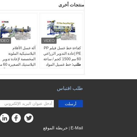
منتجات أخرى
كفاءة خط غسل فيلم PP
آلة غسل الأفلام
PE إعادة التدوير الزراعي
البلاستيكية الملونة
60 مم 1500 كجم / ساعة
المخصصة لإعادة تدوير
طلب:
خط غسيل المواد
البلاستيك الصغيرة 60 مم
الناعمة PP PE
الصف التلقائي:
شبه آلي
الجهد االكهربى:
حسب
اسم:
خط غسيل نفايات
الزبون
الأفلام البلاستيكية
الصف التلقائي:
تلقائي
معالجة المواد:
سحق -
طلب اقتباس
ضمان:
12 شهر
غسل - تجفيف
المنتج النهائي:
رقائق
PE النظيفة (40-60 مم)
أرسلت
E-Mail
خريطة الموقع
|
موقع الجوال