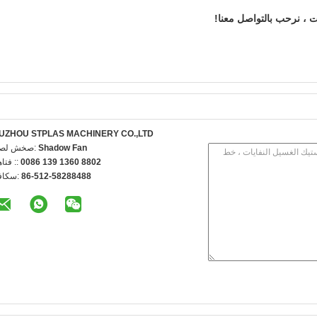
 ، نرحب بالتواصل معنا!
UZHOU STPLAS MACHINERY CO.,LTD
Shadow Fan
اتصل شخص
0086 139 1360 8802
الهاتف 
86-512-58288488
الفاكس