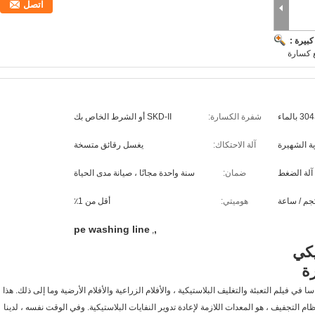
اتصل
بيرة :
ع كسارة
 بالماء
شفرة الكسارة:
SKD-II أو الشرط الخاص بك
ية الشهيرة
آلة الاحتكاك:
يغسل رقائق متسخة
آلة الضغط
ضمان:
سنة واحدة مجانًا ، صيانة مدى الحياة
هوميتي:
أقل من 1٪
pe washing line
,
,
يكي
ا في فيلم التعبئة والتغليف البلاستيكية ، والأفلام الزراعية والأفلام الأرضية وما إلى ذلك. هذا
م التجفيف ، هو المعدات اللازمة لإعادة تدوير النفايات البلاستيكية. وفي الوقت نفسه ، لدينا