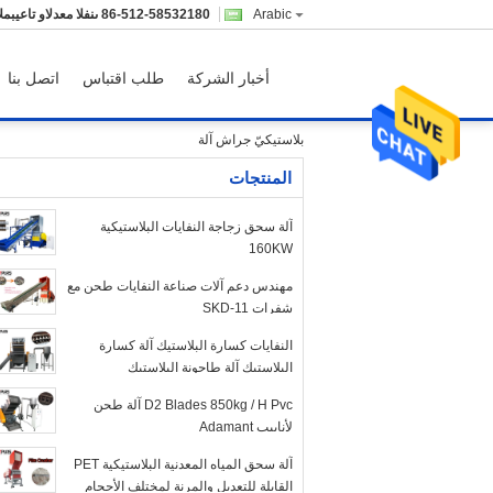
Arabic
86-512-58532180
المبيعات والدعم الفنى
أخبار الشركة
طلب اقتباس
اتصل بنا
بلاستيكيّ جراش آلة
المنتجات
آلة سحق زجاجة النفايات البلاستيكية
160KW
مهندس دعم آلات صناعة النفايات طحن مع
شفرات SKD-11
النفايات كسارة البلاستيك آلة كسارة
البلاستيك آلة طاحونة البلاستيك
D2 Blades 850kg / H Pvc آلة طحن
لأنابيب Adamant
آلة سحق المياه المعدنية البلاستيكية PET
القابلة للتعديل والمرنة لمختلف الأحجام