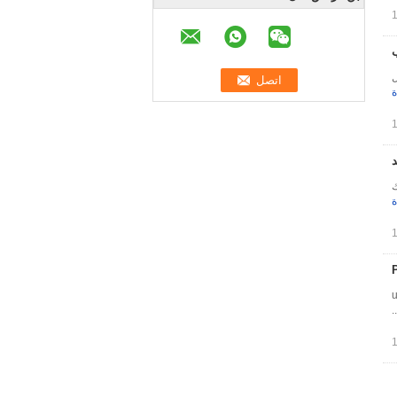
ل
ة
د
ك
ة
لبلاستيكهو أساسا uSed