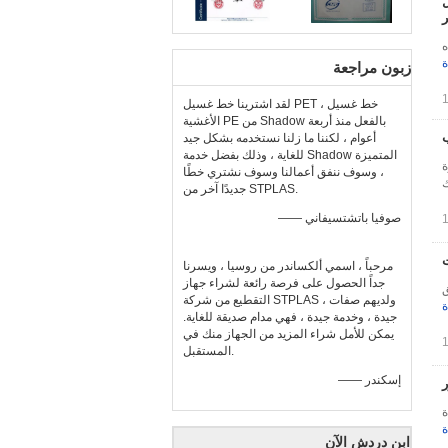
ل
ر
ه
ة
زبون مراجعة
لقد اشترينا خط غسيل PET ، خط غسيل
الأغشية PE من Shadow بالفعل منذ أربعة
ب
أعوام ، لكننا ما زلنا نستخدمه بشكل جيد
للغاية ، وذلك بفضل خدمة Shadow المتميزة
ة
، وسوف ننفق أعمالنا وسوف نشتري خطًا
، يمكنك
جديدًا آخر من STPLAS.
—— صوفيا باتشتسيفاني
مرحباً ، اسمي ألكساندر من روسيا ، ويسرنا
جداً الحصول على فرصة رائعة لشراء جهاز
ق
التقطيع من شركة STPLAS ، ولديهم صفات
ة
جيدة ، وخدمة جيدة ، فهي مدام صديقة للغاية.
يمكن للأمل شراء المزيد من الجهاز منك في
المستقبل.
—— إسكندر
ة
ة
ابن دردش الآن