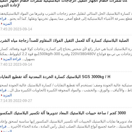
D2 شفرات حطام الجهاز الثقيل الزجاجات البلاستيكية شفرات حطام الجهاز الثقي
لإعادة التدوي
 كسارة البلاستيك الحل المثالي لتقليل حجم زجاجات الشرب وغيرها من المواد البلاستيكيةهذ
طع بسرعة الأشياء البلاستيكية إلى قطع أصغر، مما يسهل تخزينها ونقلها. كما أنه يحتو...
قراء
المزيد
2023-09-14 17:45:20
الصلبة البلاستيك كسارة آلة للعمل الثقيل الفولاذ المقاوم للصدأ زجاجة مياه الشر
ة البلاستيك لدينا هي خيار رائع لأي شخص يحتاج إلى كسارة زجاجات كولا قوية وفعالة، كسار
بلاستيك، أو كسارة زجاجات بي تي.مع فولتاج 220V/380/480V وقدرة 300-1500kg/hمع قوة 2.2 كيلوواط
بسهول...
قراءة المزيد
2023-09-14 17:40:12
SGS 3000kg / H البلاستيك كسارة الخردة المعدنية آلة تقطيع النفايات
لاستيكية عالية الجودة وصف: تستخدم آلة تقطيع النفايات / كسارة البلاستيك عالية الجودة لسح
اط ، والألياف ، والورق ، والخشب ، والمواد المجوفة الكبيرة (الحاويات الكبيرة مثل ال...
قراء
المزيد
2022-09-27 17:14:35
3000 كجم / ساعة حبيبات البلاستيك المعاد تدويرها آلة تكسير البلاستيك المكسور
اد تدويرها نفايات البلاستيك الحبيبات آلة تكسير البلاستيك المكسور إنها مناسبة لسحق وإعاد
لبلاستيك ، خاصة لجميع أنواع البلاستيك الصلب (مثل رأس المادة ، مادة الحذاء الأخيرة ...
قراء
المزيد