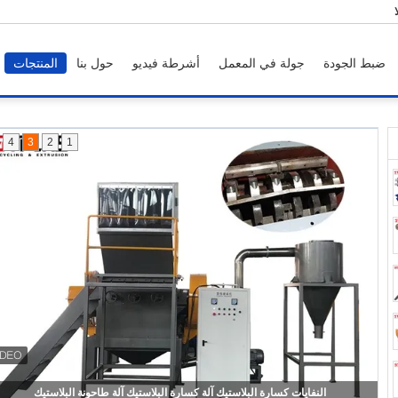
ضبط الجودة
جولة في المعمل
أشرطة فيديو
حول بنا
المنتجات
4
3
2
1
D2 Blades 850kg / H Pvc آلة طحن لأنابيب Adamant