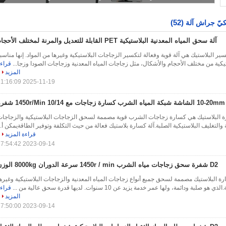
(52)
كيّ جراش آلة
آلة سحق المياه المعدنية البلاستيكية PET القابلة للتعديل والمرنة لمختلف الأحجام
ير البلاستيك هي آلة قوية وفعالة لتكسير الزجاجات البلاستيكية وغيرها من المواد. إنها مناسب
كية من مختلف الأحجام والأشكال، مثل زجاجات المياه المعدنية وزجاجات الصودا وزجا...
قراء
المزيد
2025-11-19 11:16:09
10-20mm الشاشة شبكة المياه الشرب كسارة زجاجات مع 1450r/Min 10/14 شفرة
ة البلاستيك هي كسارة زجاجات الشرب قوية مصممة لسحق الزجاجات البلاستيكية والزجاجا
 والتغليف البلاستيكية الصلبة.آلة كسارة بلاستيك فعالة من حيث التكلفة وتوفير الطاقةيمكن أ..
قراءة المزيد
2023-09-14 17:54:42
D2 شفرة سحق زجاجات مياه الشرب 1450r / min سرعة الدوران 8000kg الوزن
ة البلاستيك مصممة لسحق جميع أنواع زجاجات المياه المعدنية والزجاجات البلاستيكية وغيره
ة ودائمة، ولها عمر خدمة يزيد عن 10 سنوات. لديها قدرة سحق عالية من ...
قراء
المزيد
2023-09-14 17:50:00