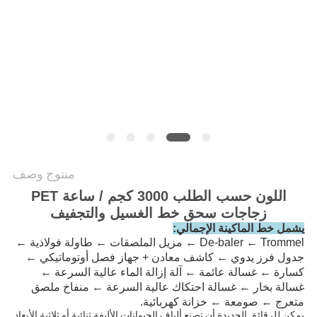
NEWS
خريطة
الموقع
PRIVACY
POLICY
منتوج وصف
اللون حسب الطلب 3000 كجم / ساعة PET
زجاجات سحق خط الغسيل والتجفيف
يشمل خط الماكينة الإجمالي:
De-baler ← Trommel ← مزيل الملصقات ← طاولة فولاذية ← 
جدول فرز يدوي ← كاشف معادن + جهاز فصل أوتوماتيكي ← 
كسارة ← غسالة عائمة ← آلة إزالة الماء عالية السرعة ← 
غسالة بخار ← غسالة احتكاك عالية السرعة ← منفاخ ملصق 
متعرج ← صومعة ← خزانة كهربائية.
يمكن للرقائق الجديدة أن تصنع ألياف الحيوانات الأليفة ثنائية أو ثلاثية الأبعاد 