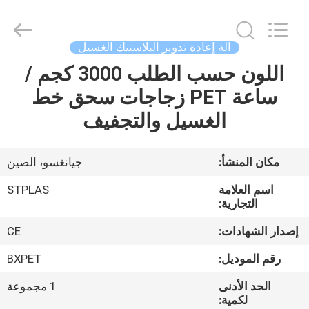
2026
SUZHOU
STPLAS
MACHINERY
CO.,LTD.
آلة إعادة تدوير البلاستيك الغسيل
All
Rights
اللون حسب الطلب 3000 كجم /
الصفحة
Reserved.
ساعة PET زجاجات سحق خط
الرئيسية
الغسيل والتجفيف
منتجات
مكان المنشأ:
جيانغسو، الصين
أشرطة
اسم العلامة
STPLAS
فيديو
التجارية:
إصدار الشهادات:
CE
معلومات
رقم الموديل:
BXPET
عنا
الحد الأدنى
1 مجموعة
لكمية: