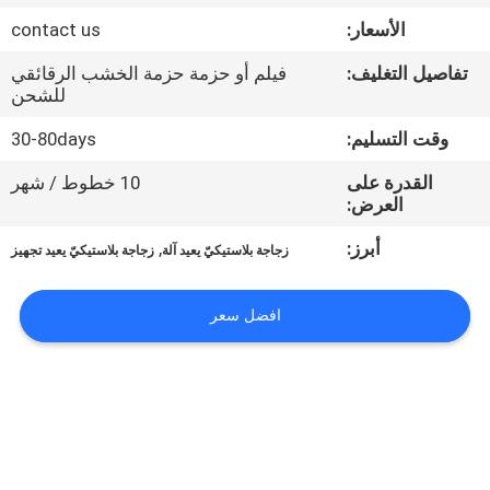
جولة
الأسعار:
contact us
في
تفاصيل التغليف:
فيلم أو حزمة حزمة الخشب الرقائقي
المعمل
للشحن
وقت التسليم:
30-80days
مراقبة
القدرة على
10 خطوط / شهر
الجودة
العرض:
أبرز:
,
زجاجة بلاستيكيّ يعيد آلة
زجاجة بلاستيكيّ يعيد تجهيز
اتصل
بنا
افضل سعر
اطلب
اقتباس
COMPANY