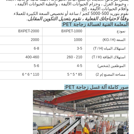
، وخيوط الغزل ، وحزام الحيوانات الأليفة ، وأغطية الحيوانات الأليفة ، 
وأفلام الحيوانات الأليفة ، إلخ.
نقوم بتوريد 500-5000 كجم / ساعة أو تخصيص السعة الكبيرة للعملاء.
وفقًا لاحتياجاتك الفعلية ، نقوم بتعديل التكوين المقابل.
المعلمة الفنية لغسالة زجاجة PET:
نموذج
BXPET-1000
BXPET-2000
السعة (KG / H)
1000
2000
استهلاك المياه (T / H)
3-5
6-8
استهلاك الطاقة (T / H)
210 - 260
400-460
الموظفين (شخص)
4-5
5-6
مساحة المصنع (م 2)
85 * 5 * 5
110 * 6 * 6
آلة غسل زجاجة PET:
صور كاملة