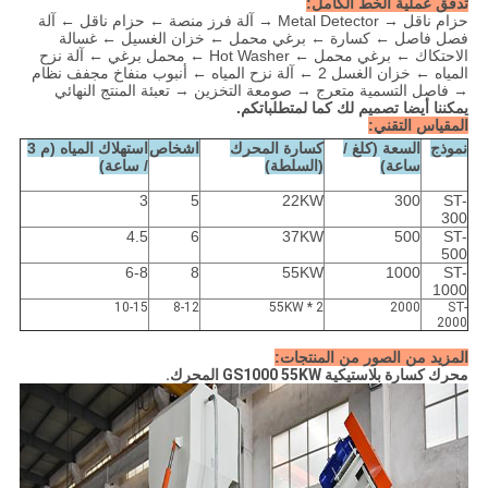
تدفق عملية الخط الكامل:
حزام ناقل → Metal Detector → آلة فرز منصة ← حزام ناقل ← آلة
فصل فاصل ← كسارة ← برغي محمل ← خزان الغسيل ← غسالة
الاحتكاك ← برغي محمل ← Hot Washer ← محمل برغي ← آلة نزح
المياه ← خزان الغسل 2 ← آلة نزح المياه ← أنبوب منفاخ مجفف نظام
→ فاصل التسمية متعرج → صومعة التخزين → تعبئة المنتج النهائي
يمكننا أيضا تصميم لك كما لمتطلباتكم.
المقياس التقني:
نموذج
السعة (كلغ /
كسارة المحرك
اشخاص
استهلاك المياه (م 3
ساعة)
(السلطة)
/ ساعة)
3
5
22KW
300
ST-
300
4.5
6
37KW
500
ST-
500
6-8
8
55KW
1000
ST-
1000
10-15
8-12
55KW * 2
2000
ST-
2000
المزيد من الصور من المنتجات:
محرك كسارة بلاستيكية GS1000 55KW المحرك.