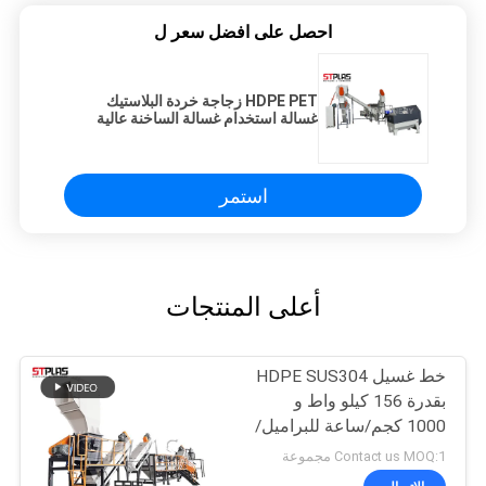
احصل على افضل سعر ل
HDPE PET زجاجة خردة البلاستيك
غسالة استخدام غسالة الساخنة عالية
الانتاج
استمر
أعلى المنتجات
خط غسيل HDPE SUS304
بقدرة 156 كيلو واط و
1000 كجم/ساعة للبراميل/
الزجاجات/السلال/البراميل
Contact us MOQ:1 مجموعة