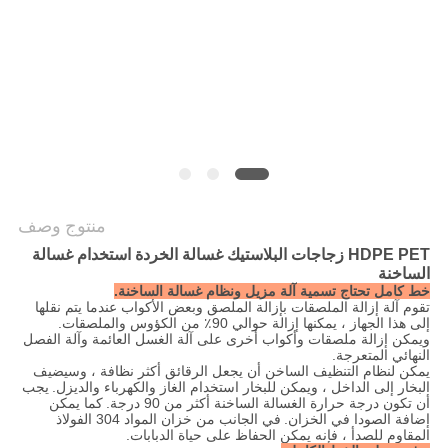
NEWS
خريطة
الموقع
PRIVACY
POLICY
منتوج وصف
HDPE PET زجاجات البلاستيك غسالة الخردة
استخدام غسالة
الساخنة
خط كامل تحتاج تسمية آلة مزيل ونظام غسالة الساخنة.
تقوم آلة إزالة الملصقات بإزالة الملصق وبعض الأكواب عندما يتم نقلها
إلى هذا الجهاز ، يمكنها إزالة حوالي 90٪ من الكؤوس والملصقات.
ويمكن إزالة ملصقات وأكواب أخرى على آلة الغسل العائمة وآلة الفصل
النهائي المتعرجة.
يمكن لنظام التنظيف الساخن أن يجعل الرقائق أكثر نظافة ، وسيضيف
البخار إلى الداخل ، ويمكن للبخار استخدام الغاز والكهرباء والديزل.
يجب
أن تكون درجة حرارة الغسالة الساخنة أكثر من 90 درجة.
كما يمكن
إضافة الصودا في الخزان.
في الجانب من خزان المواد 304 الفولاذ
المقاوم للصدأ ، فإنه يمكن الحفاظ على حياة الدبابات.