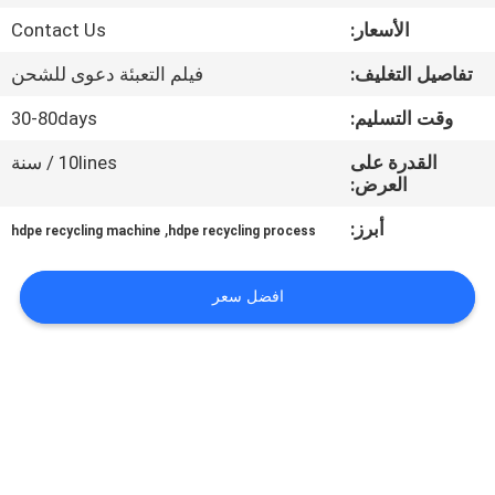
جولة
الأسعار:
Contact Us
في
تفاصيل التغليف:
فيلم التعبئة دعوى للشحن
المعمل
وقت التسليم:
30-80days
مراقبة
القدرة على
10lines / سنة
العرض:
الجودة
أبرز:
,
hdpe recycling machine
hdpe recycling process
اتصل
افضل سعر
بنا
اطلب
اقتباس
COMPANY