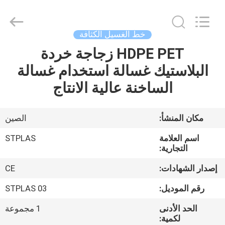
2026
SUZHOU
STPLAS
MACHINERY
CO.,LTD.
خط الغسيل الكثافة
All
Rights
HDPE PET زجاجة خردة
الصفحة
Reserved.
البلاستيك غسالة استخدام غسالة
الرئيسية
الساخنة عالية الانتاج
منتجات
مكان المنشأ:
الصين
أشرطة
اسم العلامة
STPLAS
فيديو
التجارية:
إصدار الشهادات:
CE
معلومات
رقم الموديل:
STPLAS 03
عنا
الحد الأدنى
1 مجموعة
لكمية: