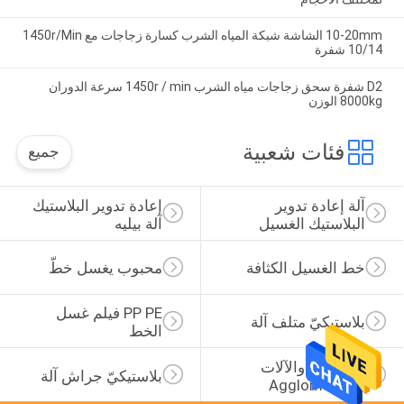
10-20mm الشاشة شبكة المياه الشرب كسارة زجاجات مع 1450r/Min
10/14 شفرة
D2 شفرة سحق زجاجات مياه الشرب 1450r / min سرعة الدوران
8000kg الوزن
فئات شعبية
جميع
آلة إعادة تدوير 
إعادة تدوير البلاستيك 
البلاستيك الغسيل
آلة بيليه
خط الغسيل الكثافة
محبوب يغسل خطّ
PP PE فيلم غسل 
بلاستيكيّ متلف آلة
الخط
البلاستيك والآلات 
بلاستيكيّ جراش آلة
Agglomerator