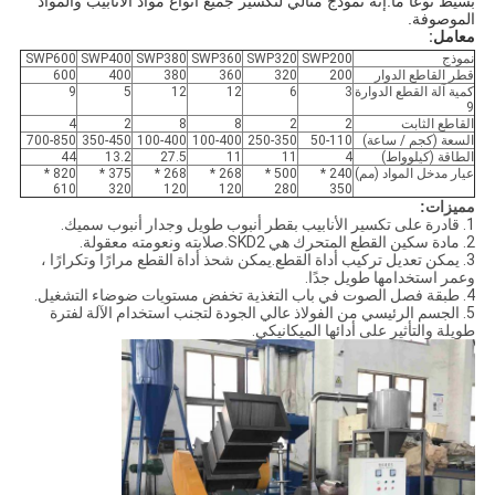
بسيط نوعًا ما.إنه نموذج مثالي لتكسير جميع أنواع مواد الأنابيب والمواد 
الموصوفة.
معامل:
نموذج
SWP200
SWP320
SWP360
SWP380
SWP400
SWP600
قطر القاطع الدوار
200
320
360
380
400
600
كمية آلة القطع الدوارة
3
6
12
12
5
9
9
القاطع الثابت
2
2
8
8
2
4
السعة (كجم / ساعة)
50-110
250-350
100-400
100-400
350-450
700-850
الطاقة (كيلوواط)
4
11
11
27.5
13.2
44
عيار مدخل المواد (مم)
240 *
500 *
268 *
268 *
375 *
820 *
610
320
120
120
280
350
مميزات:
1. قادرة على تكسير الأنابيب بقطر أنبوب طويل وجدار أنبوب سميك.
2. مادة سكين القطع المتحرك هي SKD2.صلابته ونعومته معقولة.
3. يمكن تعديل تركيب أداة القطع.يمكن شحذ أداة القطع مرارًا وتكرارًا ،
وعمر استخدامها طويل جدًا.
4. طبقة فصل الصوت في باب التغذية تخفض مستويات ضوضاء التشغيل.
5. الجسم الرئيسي من الفولاذ عالي الجودة لتجنب استخدام الآلة لفترة
طويلة والتأثير على أدائها الميكانيكي.