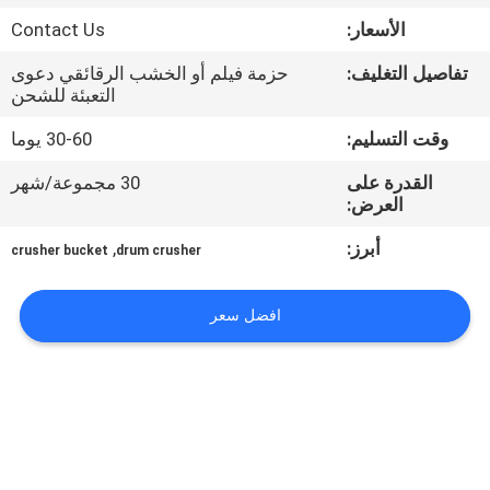
جولة
الأسعار:
Contact Us
في
تفاصيل التغليف:
حزمة فيلم أو الخشب الرقائقي دعوى
المعمل
التعبئة للشحن
وقت التسليم:
30-60 يوما
مراقبة
القدرة على
30 مجموعة/شهر
الجودة
العرض:
أبرز:
,
crusher bucket
drum crusher
اتصل
بنا
افضل سعر
اطلب
اقتباس
COMPANY