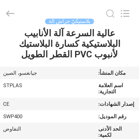
2026
SUZHOU
STPLAS
MACHINERY
CO.,LTD.
بلاستيكيّ جراش آلة
All
Rights
عالية السرعة آلة الأنابيب
الصفحة
Reserved.
البلاستيكية كسارة البلاستيك
الرئيسية
لأنبوب PVC القطر الطويل
منتجات
مكان المنشأ:
جيانغسو، الصين
أشرطة
اسم العلامة
STPLAS
فيديو
التجارية:
إصدار الشهادات:
CE
معلومات
رقم الموديل:
SWP400
عنا
الحد الأدنى
التفاوض
لكمية: