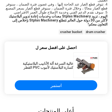
العميل.
4. تتوفر قطع الغيار عند الحاجة إليها ، وفي غضون فترة الضمان ، سنوفر 
قطع الغيار مجانًا ، وخلال فترة الضمان ، سنوفر قطع الغيار بسعر المصنع.
5. سوف نقدم الدعم الفني وخدمة الإصلاح طوال العمر الافتراضي.
اليوم ، تزود Stplas Machinery معدات وخدمات إعادة تدوير البلاستيك 
لأكثر من 30 دولة حول العالم.تتطلع Stplas Machinery بإخلاص إلى 
التعاون معكم!
crusher bucket
drum crusher
احصل على افضل سعر ل
عالية السرعة آلة الأنابيب البلاستيكية
كسارة البلاستيك لأنبوب PVC القطر
الطويل
استمر
أعلى المنتجات